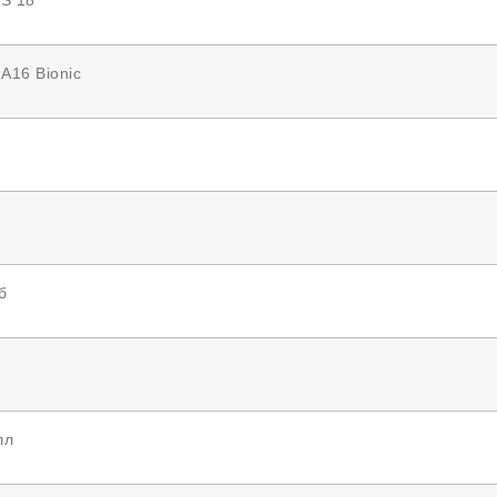
S 18
 A16 Bionic
б
лл