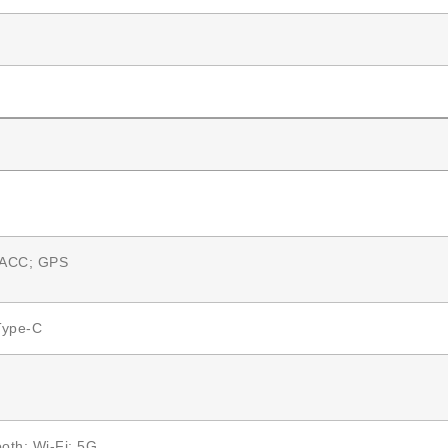
АСС; GPS
Type-C
ooth; Wi-Fi; 5G