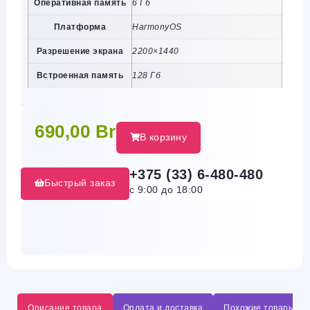
Оперативная память
6 Гб
Платформа
HarmonyOS
Разрешение экрана
2200×1440
Встроенная память
128 Гб
690,00
Br
В корзину
+375 (33) 6-480-480
Быстрый заказ
с 9:00 до 18:00
Описание товара
Оплата и доставка
Похожие товары