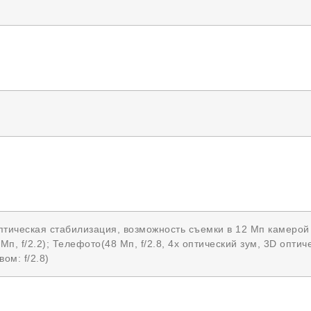
оптическая стабилизация, возможность съемки в 12 Мп камерой с
п, f/2.2); Телефото(48 Мп, f/2.8, 4x оптический зум, 3D опти
ом: f/2.8)