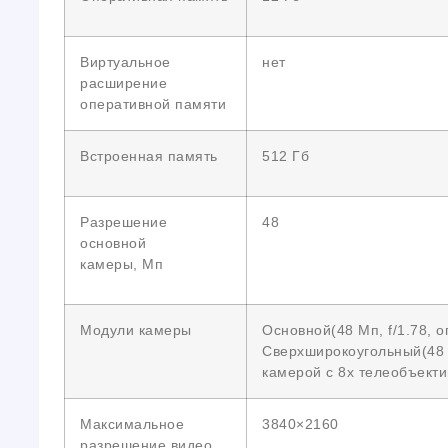
Виртуальное
нет
расширение
оперативной памяти
Встроенная память
512 Гб
Разрешение
48
основной
камеры, Мп
Модули камеры
Основной(48 Мп, f/1.78, 
Сверхширокоугольный(48 М
камерой с 8x телеобъектив
Максимальное
3840×2160
разрешение видео