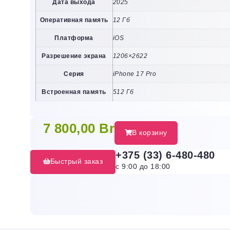
Дата выхода
2025
Оперативная память
12 Гб
Платформа
iOS
Разрешение экрана
1206×2622
Серия
iPhone 17 Pro
Встроенная память
512 Гб
7 800,00
Br
В корзину
+375 (33) 6-480-480
Быстрый заказ
с 9:00 до 18:00