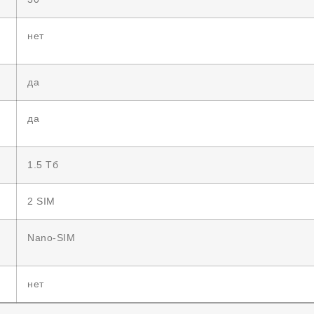
нет
да
да
1.5 Тб
2 SIM
Nano-SIM
нет