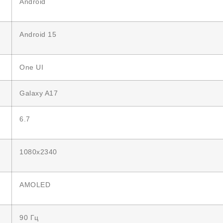
Android
Android 15
One UI
Galaxy A17
6.7
1080х2340
AMOLED
90 Гц