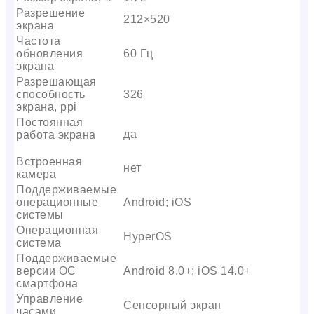
Разрешение
212×520
экрана
Частота
обновления
60 Гц
экрана
Разрешающая
способность
326
экрана, ppi
Постоянная
да
работа экрана
Встроенная
нет
камера
Поддерживаемые
операционные
Android; iOS
системы
Операционная
HyperOS
система
Поддерживаемые
версии ОС
Android 8.0+; iOS 14.0+
смартфона
Управление
Сенсорный экран
часами