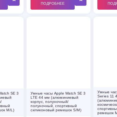
ПОДРОБНЕЕ
ПОД
Умные час
Watch SE 3
Умные часы Apple Watch SE 3
Series 11 
ниевый
LTE 44 мм (алюминиевый
(алюминие
/
корпус, полуночный/
космическ
ивный
полуночный, спортивный
спортивны
ок M/L)
силиконовый ремешок S/M)
ремешок M