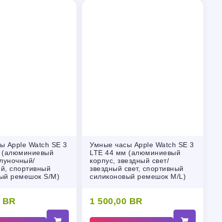
ы Apple Watch SE 3
Умные часы Apple Watch SE 3
 (алюминиевый
LTE 44 мм (алюминиевый
олуночный/
корпус, звездный свет/
й, спортивный
звездный свет, спортивный
ый ремешок S/M)
силиконовый ремешок M/L)
0
BR
1 500,00
BR