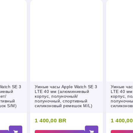
Watch SE 3
Умные часы Apple Watch SE 3
Умные час
ниевый
LTE 40 мм (алюминиевый
LTE 40 мм
ет/
корпус, полуночный/
корпус, п
ртивный
полуночный, спортивный
полуночны
ок S/M)
силиконовый ремешок M/L)
силиконов
1 400,00
BR
1 400,0