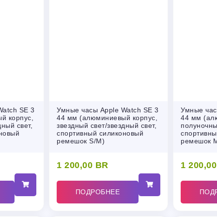
Watch SE 3
Умные часы Apple Watch SE 3
Умные час
й корпус,
44 мм (алюминиевый корпус,
44 мм (ал
дный свет,
звездный свет/звездный свет,
полуночны
новый
спортивный силиконовый
спортивны
ремешок S/M)
ремешок M
1 200,00
BR
1 200,0
ПОДРОБНЕЕ
ПОД