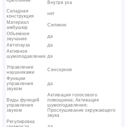
Крепление
Внутри уха
Складная
нет
конструкция
Материал
Силикон
амбушюр
Объемное
да
звучание
Автопауза
да
Активное
да
шумоподавление
Управление
Сенсорное
наушниками
Функции
управления
да
звуком
Активация голосового
Виды функций
помощника; Активация
управления
шумоподавления;
звуком
Прослушивание окружающего
звука
Регулировка
да
громкости