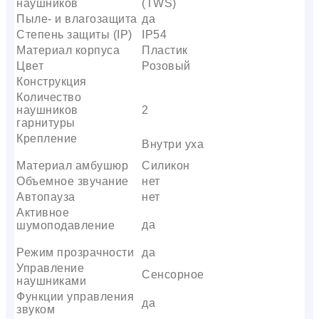
наушников
(TWS)
Пыле- и влагозащита
да
Степень защиты (IP)
IP54
Материал корпуса
Пластик
Цвет
Розовый
Конструкция
Количество
наушников
2
гарнитуры
Крепление
Внутри уха
Материал амбушюр
Силикон
Объемное звучание
нет
Автопауза
нет
Активное
да
шумоподавление
Режим прозрачности
да
Управление
Сенсорное
наушниками
Функции управления
да
звуком