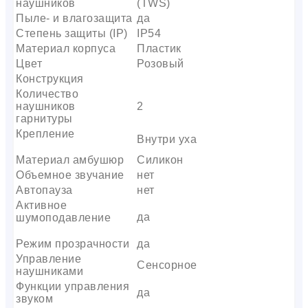
наушников
(TWS)
Пыле- и влагозащита
да
Степень защиты (IP)
IP54
Материал корпуса
Пластик
Цвет
Розовый
Конструкция
Количество
наушников
2
гарнитуры
Крепление
Внутри уха
Материал амбушюр
Силикон
Объемное звучание
нет
Автопауза
нет
Активное
да
шумоподавление
Режим прозрачности
да
Управление
Сенсорное
наушниками
Функции управления
да
звуком