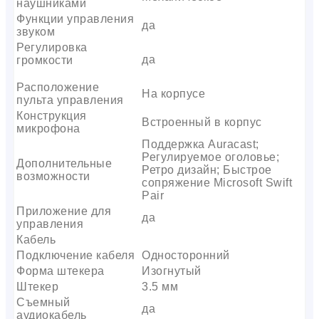
наушниками
Функции управления
да
звуком
Регулировка
да
громкости
Расположение
На корпусе
пульта управления
Конструкция
Встроенный в корпус
микрофона
Поддержка Auracast;
Регулируемое оголовье;
Дополнительные
Ретро дизайн; Быстрое
возможности
сопряжение Microsoft Swift
Pair
Приложение для
да
управления
Кабель
Подключение кабеля
Односторонний
Форма штекера
Изогнутый
Штекер
3.5 мм
Съемный
да
аудиокабель