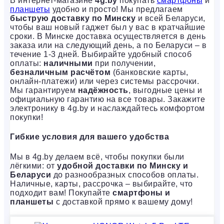
В интернет-магазине
4g.by
покупать
смартфоны
и
планшеты
удобно и просто! Мы предлагаем
быструю доставку по Минску
и всей Беларуси,
чтобы ваш новый гаджет был у вас в кратчайшие
сроки. В Минске доставка осуществляется в день
заказа или на следующий день, а по Беларуси – в
течение 1-3 дней. Выбирайте удобный способ
оплаты:
наличными
при получении,
безналичным расчётом
(банковские карты,
онлайн-платежи) или через системы рассрочки.
Мы гарантируем
надёжность
, выгодные цены и
официальную гарантию на все товары. Закажите
электронику в 4g.by и наслаждайтесь комфортом
покупки!
Гибкие условия для вашего удобства
Мы в 4g.by делаем всё, чтобы покупки были
лёгкими: от
удобной доставки по Минску и
Беларуси
до разнообразных способов оплаты.
Наличные, карты, рассрочка – выбирайте, что
подходит вам! Покупайте
смартфоны и
планшеты
с доставкой прямо к вашему дому!