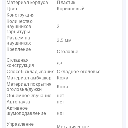
Материал корпуса
Пластик
Цвет
Коричневый
Конструкция
Количество
наушников
2
гарнитуры
Разъем на
3.5 мм
наушниках
Крепление
Оголовье
Складная
да
конструкция
Способ складывания
Складное оголовье
Материал амбушюр
Кожа
Материал покрытия
Кожа
оголовья/дужки
Объемное звучание
нет
Автопауза
нет
Активное
нет
шумоподавление
Управление
Механическое