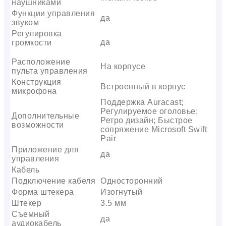
наушниками
Функции управления
да
звуком
Регулировка
да
громкости
Расположение
На корпусе
пульта управления
Конструкция
Встроенный в корпус
микрофона
Поддержка Auracast;
Регулируемое оголовье;
Дополнительные
Ретро дизайн; Быстрое
возможности
сопряжение Microsoft Swift
Pair
Приложение для
да
управления
Кабель
Подключение кабеля
Односторонний
Форма штекера
Изогнутый
Штекер
3.5 мм
Съемный
да
аудиокабель