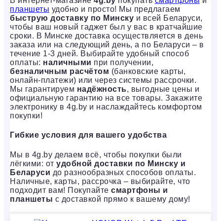
В интернет-магазине
4g.by
покупать
смартфоны
и
планшеты
удобно и просто! Мы предлагаем
быструю доставку по Минску
и всей Беларуси,
чтобы ваш новый гаджет был у вас в кратчайшие
сроки. В Минске доставка осуществляется в день
заказа или на следующий день, а по Беларуси – в
течение 1-3 дней. Выбирайте удобный способ
оплаты:
наличными
при получении,
безналичным расчётом
(банковские карты,
онлайн-платежи) или через системы рассрочки.
Мы гарантируем
надёжность
, выгодные цены и
официальную гарантию на все товары. Закажите
электронику в 4g.by и наслаждайтесь комфортом
покупки!
Гибкие условия для вашего удобства
Мы в 4g.by делаем всё, чтобы покупки были
лёгкими: от
удобной доставки по Минску и
Беларуси
до разнообразных способов оплаты.
Наличные, карты, рассрочка – выбирайте, что
подходит вам! Покупайте
смартфоны и
планшеты
с доставкой прямо к вашему дому!