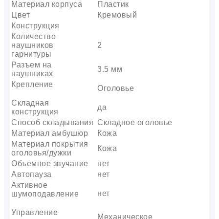
Материал корпуса
Пластик
Цвет
Кремовый
Конструкция
Количество
наушников
2
гарнитуры
Разъем на
3.5 мм
наушниках
Крепление
Оголовье
Складная
да
конструкция
Способ складывания
Складное оголовье
Материал амбушюр
Кожа
Материал покрытия
Кожа
оголовья/дужки
Объемное звучание
нет
Автопауза
нет
Активное
нет
шумоподавление
Управление
Механическое