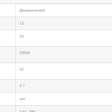
Динамический
12
20
20000
32
3.7
нет
AAC; SBC