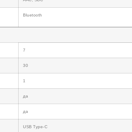
Bluetooth
7
30
1
да
да
USB Type-C