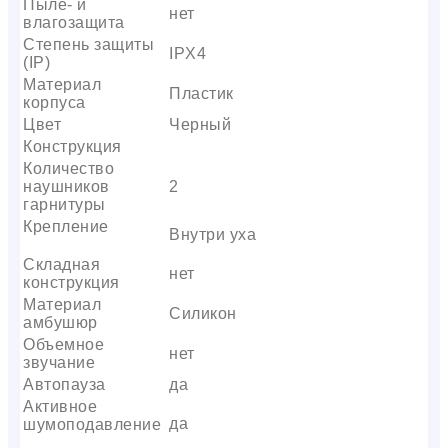
Пыле- и
нет
влагозащита
Степень защиты
IPX4
(IP)
Материал
Пластик
корпуса
Цвет
Черный
Конструкция
Количество
наушников
2
гарнитуры
Крепление
Внутри уха
Складная
нет
конструкция
Материал
Силикон
амбушюр
Объемное
нет
звучание
Автопауза
да
Активное
да
шумоподавление