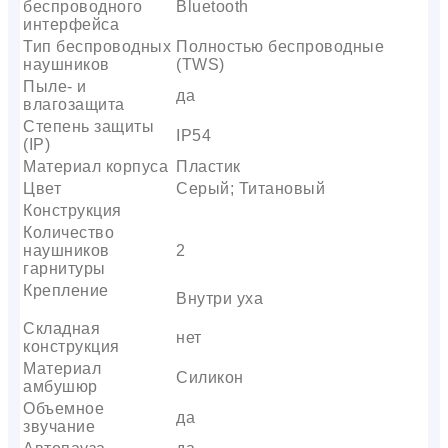
беспроводного
Bluetooth
интерфейса
Тип беспроводных
Полностью беспроводные
наушников
(TWS)
Пыле- и
да
влагозащита
Степень защиты
IP54
(IP)
Материал корпуса
Пластик
Цвет
Серый; Титановый
Конструкция
Количество
наушников
2
гарнитуры
Крепление
Внутри уха
Складная
нет
конструкция
Материал
Силикон
амбушюр
Объемное
да
звучание