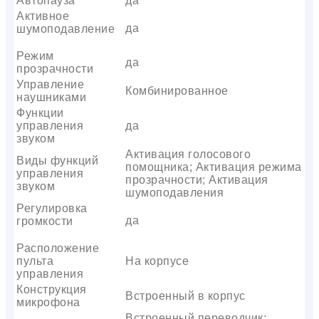
Автопауза
да
Активное
да
шумоподавление
Режим
да
прозрачности
Управление
Комбинированное
наушниками
Функции
управления
да
звуком
Активация голосового
Виды функций
помощника; Активация режима
управления
прозрачности; Активация
звуком
шумоподавления
Регулировка
да
громкости
Расположение
пульта
На корпусе
управления
Конструкция
Встроенный в корпус
микрофона
Встроенный переводчик;