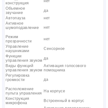
нет
конструкция
Объемное
да
звучание
Автопауза
нет
Активное
нет
шумоподавление
Режим
нет
прозрачности
Управление
Сенсорное
наушниками
Функции
да
управления звуком
Виды функций
Активация голосового
управления звуком
помощника
Регулировка
да
громкости
Расположение
На корпусе
пульта управления
Конструкция
Встроенный в корпус
микрофона