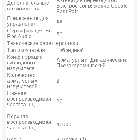
Активация переводчика;
Дополнительные
Быстрое сопряжение Google
возможности
Fast Pair
Приложение для
да
управления
Сертификация Hi-
да
Res Audio
Технические характеристики
Тип излучателя
Гибридный
Конфигурация
Арматурный; Динамический;
гибридного
Пьезокерамический
излучателя
Количество
арматурных
2
излучателей
Нижняя
воспроизводимая
20
частота, Гц
Верхняя
воспроизводимая
40000
частота, Гц
Вес, г
9.7(каждый)