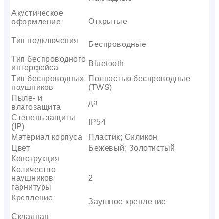
Акустическое
Открытые
оформление
Тип подключения
Беспроводные
Тип беспроводного
Bluetooth
интерфейса
Тип беспроводных
Полностью беспроводные
наушников
(TWS)
Пыле- и
да
влагозащита
Степень защиты
IP54
(IP)
Материал корпуса
Пластик; Силикон
Цвет
Бежевый; Золотистый
Конструкция
Количество
наушников
2
гарнитуры
Крепление
Заушное крепление
Складная