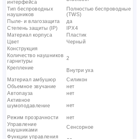
интерфейса
Тип беспроводных
Полностью беспроводные
наушников
(TWS)
Пыле- и влагозащита
да
Степень защиты (IP)
IPX4
Материал корпуса
Пластик
Цвет
Черный
Конструкция
Количество наушников
2
гарнитуры
Крепление
Внутри уха
Материал амбушюр
Силикон
Объемное звучание
нет
Автопауза
нет
Активное
нет
шумоподавление
Режим прозрачности
нет
Управление
Сенсорное
наушниками
Функции управления