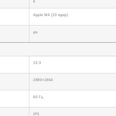
6
Apple M4 (10 ядер)
да
15.3
2880×1864
60 Гц
IPS