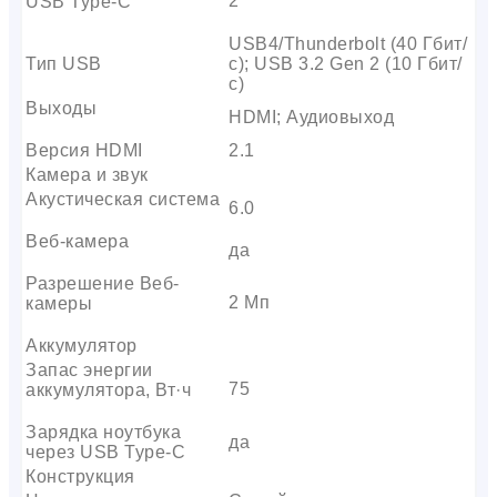
2
USB Type-C
USB4/Thunderbolt (40 Гбит/
Тип USB
с); USB 3.2 Gen 2 (10 Гбит/
с)
Выходы
HDMI; Аудиовыход
Версия HDMI
2.1
Камера и звук
Акустическая система
6.0
Веб-камера
да
Разрешение Веб-
2 Мп
камеры
Аккумулятор
Запас энергии
75
аккумулятора, Вт·ч
Зарядка ноутбука
да
через USB Type-C
Конструкция