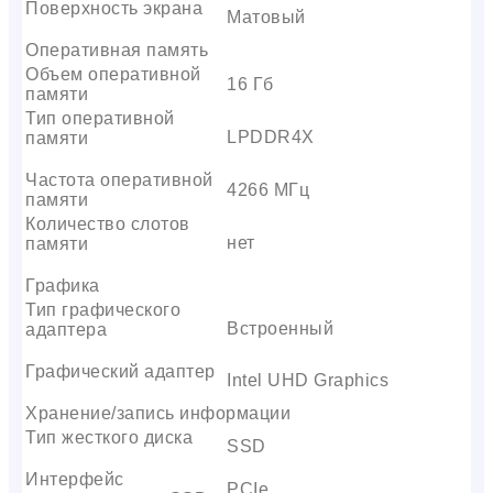
Поверхность экрана
Матовый
Оперативная память
Объем оперативной
16 Гб
памяти
Тип оперативной
LPDDR4X
памяти
Частота оперативной
4266 МГц
памяти
Количество слотов
нет
памяти
Графика
Тип графического
Встроенный
адаптера
Графический адаптер
Intel UHD Graphics
Хранение/запись информации
Тип жесткого диска
SSD
Интерфейс
PCIe