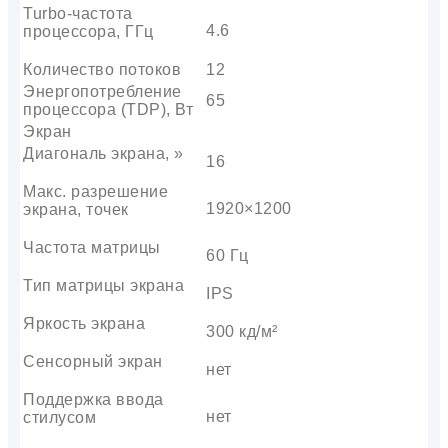
Turbo-частота
4.6
процессора, ГГц
Количество потоков
12
Энергопотребление
65
процессора (TDP), Вт
Экран
Диагональ экрана, »
16
Макс. разрешение
1920×1200
экрана, точек
Частота матрицы
60 Гц
Тип матрицы экрана
IPS
Яркость экрана
300 кд/м²
Сенсорный экран
нет
Поддержка ввода
нет
стилусом