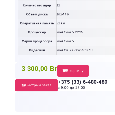
Количество ядер
12
Объем диска
1024 Гб
Оперативная память
32 Гб
Процессор
Intel Core 5 220H
Серия процессора
Intel Core 5
Видеочип
Intel Iris Xe Graphics G7
3 300,00
Br
В корзину
+375 (33) 6-480-480
Быстрый заказ
с 9:00 до 18:00