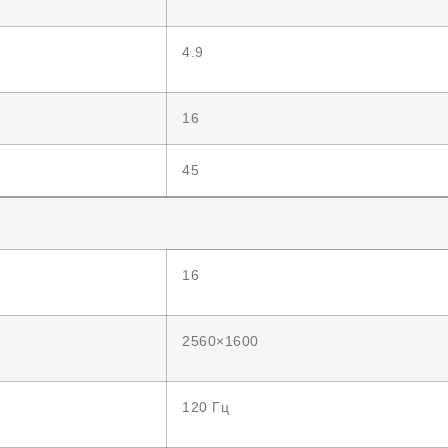
4.9
16
45
16
2560×1600
120 Гц