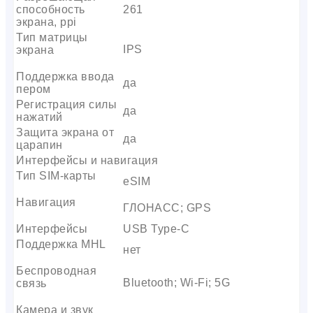
способность
261
экрана, ppi
Тип матрицы
IPS
экрана
Поддержка ввода
да
пером
Регистрация силы
да
нажатий
Защита экрана от
да
царапин
Интерфейсы и навигация
Тип SIM-карты
eSIM
Навигация
ГЛОНАСС; GPS
Интерфейсы
USB Type-C
Поддержка MHL
нет
Беспроводная
Bluetooth; Wi-Fi; 5G
связь
Камера и звук