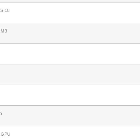
S 18
 M3
б
e GPU