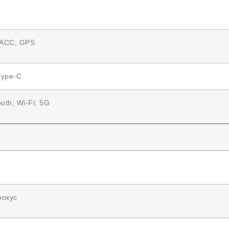
АСС; GPS
Type-C
ooth; Wi-Fi; 5G
фокус