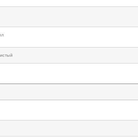
лл
истый