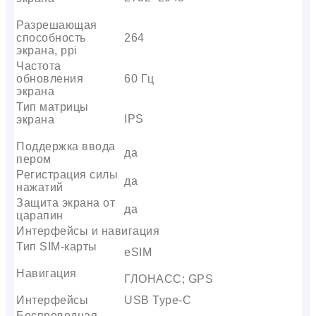
Разрешающая
способность
264
экрана, ppi
Частота
обновления
60 Гц
экрана
Тип матрицы
IPS
экрана
Поддержка ввода
да
пером
Регистрация силы
да
нажатий
Защита экрана от
да
царапин
Интерфейсы и навигация
Тип SIM-карты
eSIM
Навигация
ГЛОНАСС; GPS
Интерфейсы
USB Type-C
Беспроводная