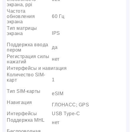
экрана, ppi
Частота
обновления
60 Гц
экрана
Тип матрицы
IPS
экрана
Поддержка ввода
да
пером
Регистрация силы
нет
нажатий
Интерфейсы и навигация
Количество SIM-
1
карт
Тип SIM-карты
eSIM
Навигация
ГЛОНАСС; GPS
Интерфейсы
USB Type-C
Поддержка MHL
нет
Беспроводная