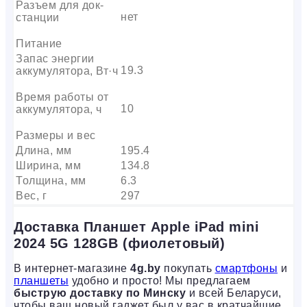
Разъем для док-
нет
станции
Питание
Запас энергии
19.3
аккумулятора, Вт·ч
Время работы от
10
аккумулятора, ч
Размеры и вес
Длина, мм
195.4
Ширина, мм
134.8
Толщина, мм
6.3
Вес, г
297
Доставка Планшет Apple iPad mini
2024 5G 128GB (фиолетовый)
В интернет-магазине
4g.by
покупать
смартфоны
и
планшеты
удобно и просто! Мы предлагаем
быструю доставку по Минску
и всей Беларуси,
чтобы ваш новый гаджет был у вас в кратчайшие