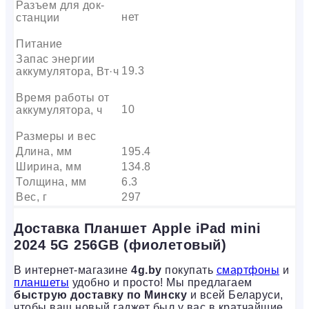
Разъем для док-
нет
станции
Питание
Запас энергии
19.3
аккумулятора, Вт·ч
Время работы от
10
аккумулятора, ч
Размеры и вес
Длина, мм
195.4
Ширина, мм
134.8
Толщина, мм
6.3
Вес, г
297
Доставка Планшет Apple iPad mini
2024 5G 256GB (фиолетовый)
В интернет-магазине
4g.by
покупать
смартфоны
и
планшеты
удобно и просто! Мы предлагаем
быструю доставку по Минску
и всей Беларуси,
чтобы ваш новый гаджет был у вас в кратчайшие