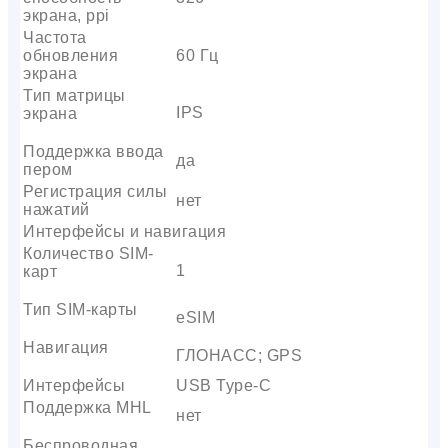
экрана, ppi
Частота
обновления
60 Гц
экрана
Тип матрицы
IPS
экрана
Поддержка ввода
да
пером
Регистрация силы
нет
нажатий
Интерфейсы и навигация
Количество SIM-
1
карт
Тип SIM-карты
eSIM
Навигация
ГЛОНАСС; GPS
Интерфейсы
USB Type-C
Поддержка MHL
нет
Беспроводная