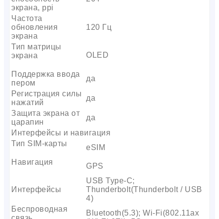
экрана, ppi
Частота
обновления
120 Гц
экрана
Тип матрицы
OLED
экрана
Поддержка ввода
да
пером
Регистрация силы
да
нажатий
Защита экрана от
да
царапин
Интерфейсы и навигация
Тип SIM-карты
eSIM
Навигация
GPS
USB Type-C;
Интерфейсы
Thunderbolt(Thunderbolt / USB
4)
Беспроводная
Bluetooth(5.3); Wi-Fi(802.11ax
связь