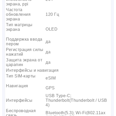
экрана, ppi
Частота
обновления
120 Гц
экрана
Тип матрицы
OLED
экрана
Поддержка ввода
да
пером
Регистрация силы
да
нажатий
Защита экрана от
да
царапин
Интерфейсы и навигация
Тип SIM-карты
eSIM
Навигация
GPS
USB Type-C;
Интерфейсы
Thunderbolt(Thunderbolt / USB
4)
Беспроводная
Bluetooth(5.3); Wi-Fi(802.11ax
связь