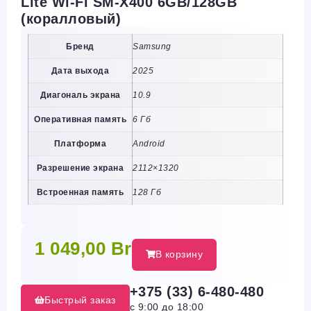
Lite Wi-Fi SM-X400 6GB/128GB
(коралловый)
Бренд
Samsung
Дата выхода
2025
Диагональ экрана
10.9
Оперативная память
6 Гб
Платформа
Android
Разрешение экрана
2112×1320
Встроенная память
128 Гб
1 049,00
Br
В корзину
+375 (33) 6-480-480
Быстрый заказ
с 9:00 до 18:00