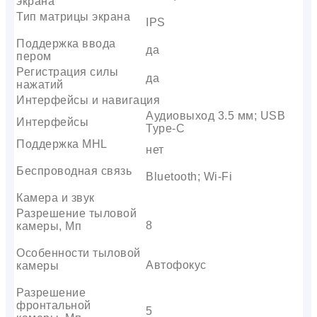
экрана
Тип матрицы экрана
IPS
Поддержка ввода
да
пером
Регистрация силы
да
нажатий
Интерфейсы и навигация
Аудиовыход 3.5 мм; USB
Интерфейсы
Type-C
Поддержка MHL
нет
Беспроводная связь
Bluetooth; Wi-Fi
Камера и звук
Разрешение тыловой
8
камеры, Мп
Особенности тыловой
Автофокус
камеры
Разрешение
фронтальной
5