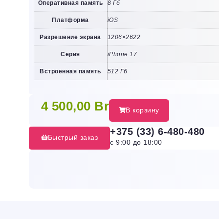
Оперативная память
8 Гб
Платформа
iOS
Разрешение экрана
1206×2622
Серия
iPhone 17
Встроенная память
512 Гб
4 500,00
Br
В корзину
+375 (33) 6-480-480
Быстрый заказ
с 9:00 до 18:00