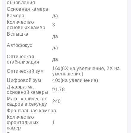
обновления
Основная камера
Камера
да
Количество
3
основных камер
Вспышка
да
Автофокус
да
Оптическая
да
стабилизация
16x(8X на увеличение, 2X на
Оптический зум
уменьшение)
Цифровой зум
40x(на увеличение)
Диафрагма
f/1.78
основной камеры
Макс. количество
240
кадров в секунду
Фронтальная камера
Количество
фронтальных
1
камер