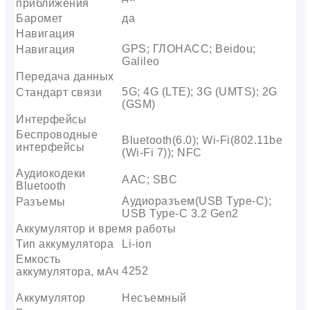
приближения
Баромет
да
Навигация
GPS; ГЛОНАСС; Beidou;
Навигация
Galileo
Передача данных
5G; 4G (LTE); 3G (UMTS); 2G
Стандарт связи
(GSM)
Интерфейсы
Беспроводные
Bluetooth(6.0); Wi-Fi(802.11be
интерфейсы
(Wi-Fi 7)); NFC
Аудиокодеки
AAC; SBC
Bluetooth
Аудиоразъем(USB Type-C);
Разъемы
USB Type-C 3.2 Gen2
Аккумулятор и время работы
Тип аккумулятора
Li-ion
Емкость
4252
аккумулятора, мАч
Аккумулятор
Несъемный