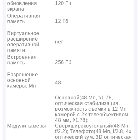
обновления
120 Гц
экрана
Оперативная
12 Гб
память
Виртуальное
расширение
нет
оперативной
памяти
Встроенная
256 Гб
память
Разрешение
основной
48
камеры, Мп
Основной(48 Мп, f/1.78,
оптическая стабилизация,
возможность съемки в 12 Мп
камерой с 2x телеобъективом:
48 мм, f/1.78);
Модули камеры
Сверхширокоугольный(48 Мп,
f/2.2); Телефото(48 Мп, f/2.8, 4x
оптический зум, 3D оптическая