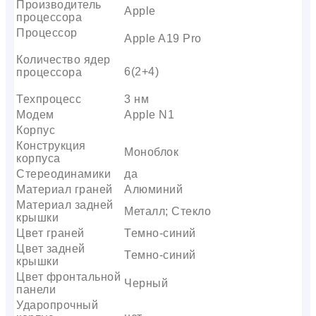
Производитель
Apple
процессора
Процессор
Apple A19 Pro
Количество ядер
6(2+4)
процессора
Техпроцесс
3 нм
Модем
Apple N1
Корпус
Конструкция
Моноблок
корпуса
Стереодинамики
да
Материал граней
Алюминий
Материал задней
Металл; Стекло
крышки
Цвет граней
Темно-синий
Цвет задней
Темно-синий
крышки
Цвет фронтальной
Черный
панели
Ударопрочный