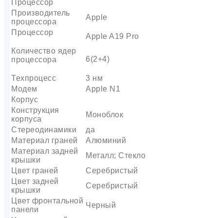
Процессор
Производитель
Apple
процессора
Процессор
Apple A19 Pro
Количество ядер
6(2+4)
процессора
Техпроцесс
3 нм
Модем
Apple N1
Корпус
Конструкция
Моноблок
корпуса
Стереодинамики
да
Материал граней
Алюминий
Материал задней
Металл; Стекло
крышки
Цвет граней
Серебристый
Цвет задней
Серебристый
крышки
Цвет фронтальной
Черный
панели