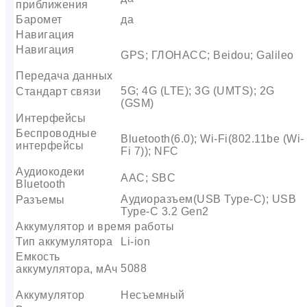
приближения
Баромет
да
Навигация
Навигация
GPS; ГЛОНАСС; Beidou; Galileo
Передача данных
5G; 4G (LTE); 3G (UMTS); 2G
Стандарт связи
(GSM)
Интерфейсы
Беспроводные
Bluetooth(6.0); Wi-Fi(802.11be (Wi-
интерфейсы
Fi 7)); NFC
Аудиокодеки
AAC; SBC
Bluetooth
Аудиоразъем(USB Type-C); USB
Разъемы
Type-C 3.2 Gen2
Аккумулятор и время работы
Тип аккумулятора
Li-ion
Емкость
5088
аккумулятора, мАч
Аккумулятор
Несъемный