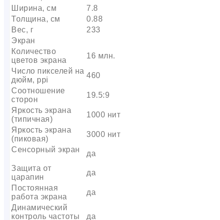
Ширина, см
7.8
Толщина, см
0.88
Вес, г
233
Экран
Количество
16 млн.
цветов экрана
Число пикселей на
460
дюйм, ppi
Соотношение
19.5:9
сторон
Яркость экрана
1000 нит
(типичная)
Яркость экрана
3000 нит
(пиковая)
Сенсорный экран
да
Защита от
да
царапин
Постоянная
да
работа экрана
Динамический
контроль частоты
да