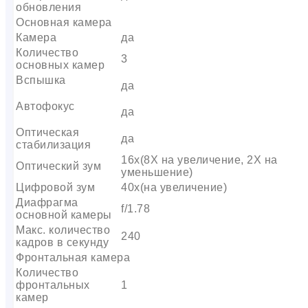
обновления
Основная камера
Камера
да
Количество
3
основных камер
Вспышка
да
Автофокус
да
Оптическая
да
стабилизация
16x(8X на увеличение, 2X на
Оптический зум
уменьшение)
Цифровой зум
40x(на увеличение)
Диафрагма
f/1.78
основной камеры
Макс. количество
240
кадров в секунду
Фронтальная камера
Количество
фронтальных
1
камер