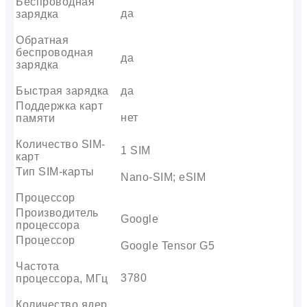
Беспроводная
да
зарядка
Обратная
беспроводная
да
зарядка
Быстрая зарядка
да
Поддержка карт
нет
памяти
Количество SIM-
1 SIM
карт
Тип SIM-карты
Nano-SIM; eSIM
Процессор
Производитель
Google
процессора
Процессор
Google Tensor G5
Частота
3780
процессора, МГц
Количество ядер