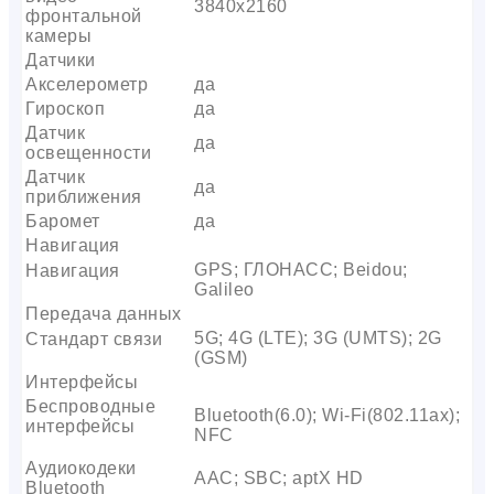
3840х2160
фронтальной
камеры
Датчики
Акселерометр
да
Гироскоп
да
Датчик
да
освещенности
Датчик
да
приближения
Баромет
да
Навигация
GPS; ГЛОНАСС; Beidou;
Навигация
Galileo
Передача данных
5G; 4G (LTE); 3G (UMTS); 2G
Стандарт связи
(GSM)
Интерфейсы
Беспроводные
Bluetooth(6.0); Wi-Fi(802.11ax);
интерфейсы
NFC
Аудиокодеки
AAC; SBC; aptX HD
Bluetooth