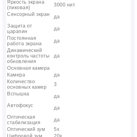
Яркость экрана
3000 нит
(пиковая)
Сенсорный экран
да
Защита от
да
царапин
Постоянная
да
работа экрана
Динамический
контроль частоты
да
обновления
Основная камера
Камера
да
Количество
3
основных камер
Вспышка
да
Автофокус
да
Оптическая
да
стабилизация
Оптический зум
5x
Цифровой зум
20x