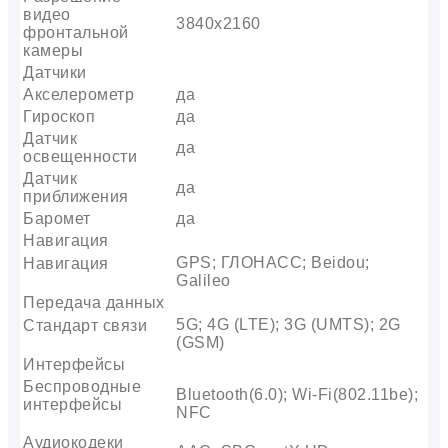
видео
3840х2160
фронтальной
камеры
Датчики
Акселерометр
да
Гироскоп
да
Датчик
да
освещенности
Датчик
да
приближения
Баромет
да
Навигация
GPS; ГЛОНАСС; Beidou;
Навигация
Galileo
Передача данных
5G; 4G (LTE); 3G (UMTS); 2G
Стандарт связи
(GSM)
Интерфейсы
Беспроводные
Bluetooth(6.0); Wi-Fi(802.11be);
интерфейсы
NFC
Аудиокодеки