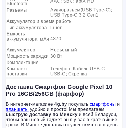
AAC; SBC; aptX HD
Bluetooth
Аудиоразъем(USB Type-C);
Разъемы
USB Type-C 3.2 Gen1
Аккумулятор и время работы
Тип аккумулятора
Li-ion
Емкость
4870
аккумулятора, мАч
Аккумулятор
Несъемный
Мощность зарядки
30 Вт
Комплектация
Комплект
Телефон; Кабель USB-C —
поставки
USB-C; Скрепка
Доставка Смартфон Google Pixel 10
Pro 16GB/256GB (фарфор)
В интернет-магазине
4g.by
покупать
смартфоны
и
планшеты
удобно и просто! Мы предлагаем
быструю доставку по Минску
и всей Беларуси,
чтобы ваш новый гаджет был у вас в кратчайшие
сроки. В Минске доставка осуществляется в день