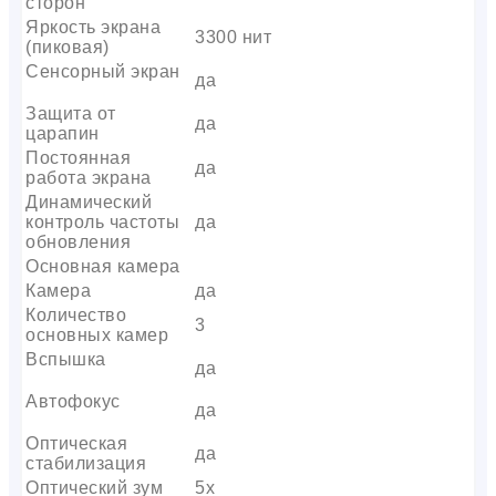
сторон
Яркость экрана
3300 нит
(пиковая)
Сенсорный экран
да
Защита от
да
царапин
Постоянная
да
работа экрана
Динамический
контроль частоты
да
обновления
Основная камера
Камера
да
Количество
3
основных камер
Вспышка
да
Автофокус
да
Оптическая
да
стабилизация
Оптический зум
5x