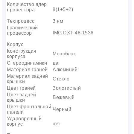
Количество ядер
8(1+5+2)
процессора
Техпроцесс
3 нм
Графический
IMG DXT-48-1536
процессор
Корпус
Конструкция
Моноблок
корпуса
Стереодинамики
да
Материал граней
Алюминий
Материал задней
Стекло
крышки
Цвет граней
Золотистый
Цвет задней
Бежевый
крышки
Цвет фронтальной
Черный
панели
Ударопрочный
нет
корпус