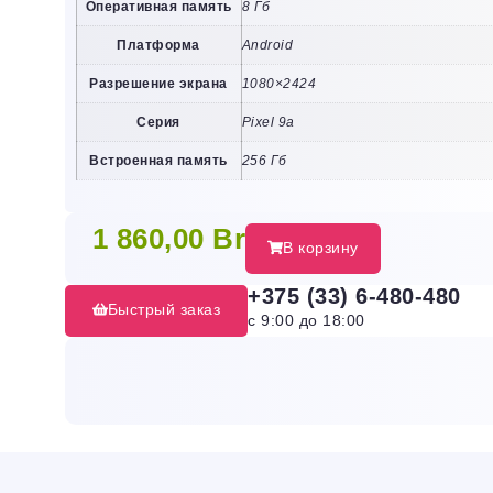
Оперативная память
8 Гб
Платформа
Android
Разрешение экрана
1080×2424
Серия
Pixel 9a
Встроенная память
256 Гб
1 860,00
Br
В корзину
+375 (33) 6-480-480
Быстрый заказ
с 9:00 до 18:00