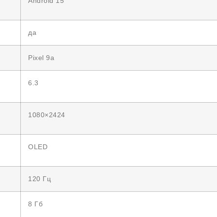
Android 15
да
Pixel 9a
6.3
1080×2424
OLED
120 Гц
8 Гб