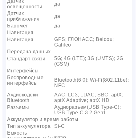
Датчик
да
освещенности
Датчик
да
приближения
Баромет
да
Навигация
GPS; ГЛОНАСС; Beidou;
Навигация
Galileo
Передача данных
5G; 4G (LTE); 3G (UMTS); 2G
Стандарт связи
(GSM)
Интерфейсы
Беспроводные
Bluetooth(6.0); Wi-Fi(802.11be);
интерфейсы
NFC
Аудиокодеки
AAC; LC3; LDAC; SBC; aptX;
Bluetooth
aptX Adaptive; aptX HD
Аудиоразъем(USB Type-C);
Разъемы
USB Type-C 3.2 Gen1
Аккумулятор и время работы
Тип аккумулятора
Si-C
Емкость