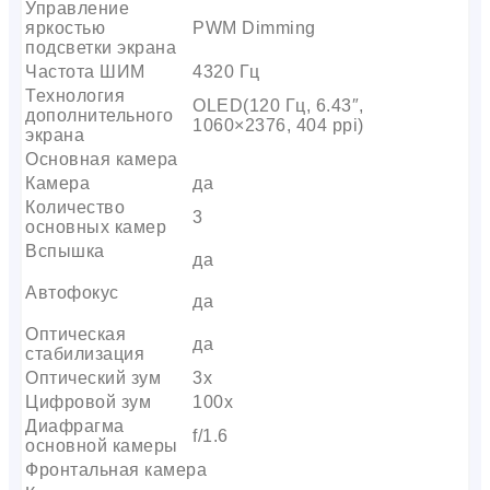
Управление
яркостью
PWM Dimming
подсветки экрана
Частота ШИМ
4320 Гц
Технология
OLED(120 Гц, 6.43″,
дополнительного
1060×2376, 404 ppi)
экрана
Основная камера
Камера
да
Количество
3
основных камер
Вспышка
да
Автофокус
да
Оптическая
да
стабилизация
Оптический зум
3х
Цифровой зум
100x
Диафрагма
f/1.6
основной камеры
Фронтальная камера