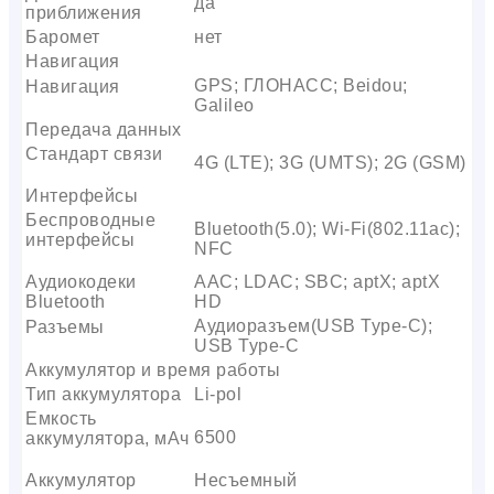
да
приближения
Баромет
нет
Навигация
GPS; ГЛОНАСС; Beidou;
Навигация
Galileo
Передача данных
Стандарт связи
4G (LTE); 3G (UMTS); 2G (GSM)
Интерфейсы
Беспроводные
Bluetooth(5.0); Wi-Fi(802.11ac);
интерфейсы
NFC
Аудиокодеки
AAC; LDAC; SBC; aptX; aptX
Bluetooth
HD
Аудиоразъем(USB Type-C);
Разъемы
USB Type-C
Аккумулятор и время работы
Тип аккумулятора
Li-pol
Емкость
6500
аккумулятора, мАч
Аккумулятор
Несъемный