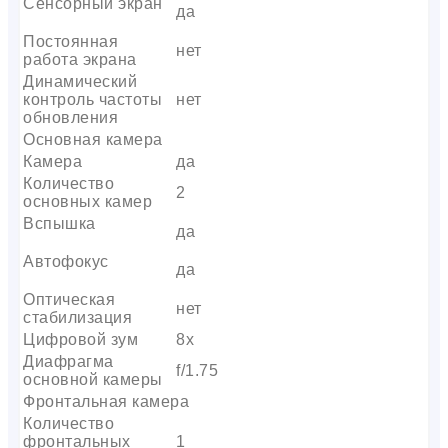
Сенсорный экран
да
Постоянная
нет
работа экрана
Динамический
контроль частоты
нет
обновления
Основная камера
Камера
да
Количество
2
основных камер
Вспышка
да
Автофокус
да
Оптическая
нет
стабилизация
Цифровой зум
8x
Диафрагма
f/1.75
основной камеры
Фронтальная камера
Количество
фронтальных
1