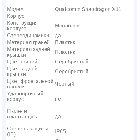
Модем
Qualcomm Snapdragon X11
Корпус
Конструкция
Моноблок
корпуса
Стереодинамики
да
Материал граней
Пластик
Материал задней
Пластик
крышки
Цвет граней
Серебристый
Цвет задней
Серебристый
крышки
Цвет фронтальной
Черный
панели
Ударопрочный
нет
корпус
Пыле- и
да
влагозащита
Степень защиты
IP65
(IP)