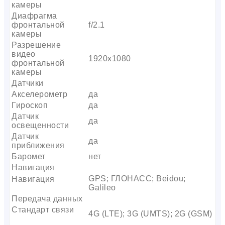
камеры
Диафрагма
фронтальной
f/2.1
камеры
Разрешение
видео
1920х1080
фронтальной
камеры
Датчики
Акселерометр
да
Гироскоп
да
Датчик
да
освещенности
Датчик
да
приближения
Баромет
нет
Навигация
GPS; ГЛОНАСС; Beidou;
Навигация
Galileo
Передача данных
Стандарт связи
4G (LTE); 3G (UMTS); 2G (GSM)