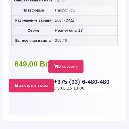
Оперативная память
12 Гб
Платформа
HarmonyOS
Разрешение экрана
1084×2412
Серия
Huawei nova 13
Встроенная память
256 Гб
849,00
Br
В корзину
+375 (33) 6-480-480
Быстрый заказ
с 9:00 до 18:00