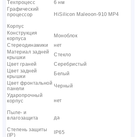
Техпроцесс
6 нм
Графический
HiSilicon Maleoon-910 MP4
процессор
Корпус
Конструкция
Моноблок
корпуса
Стереодинамики
нет
Материал задней
Стекло
крышки
Цвет граней
Серебристый
Цвет задней
Белый
крышки
Цвет фронтальной
Черный
панели
Ударопрочный
нет
корпус
Пыле- и
да
влагозащита
Степень защиты
IP65
(IP)