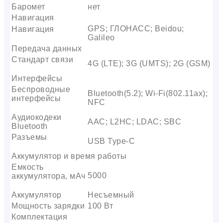
Баромет
нет
Навигация
GPS; ГЛОНАСС; Beidou;
Навигация
Galileo
Передача данных
Стандарт связи
4G (LTE); 3G (UMTS); 2G (GSM)
Интерфейсы
Беспроводные
Bluetooth(5.2); Wi-Fi(802.11ax);
интерфейсы
NFC
Аудиокодеки
AAC; L2HC; LDAC; SBC
Bluetooth
Разъемы
USB Type-C
Аккумулятор и время работы
Емкость
5000
аккумулятора, мАч
Аккумулятор
Несъемный
Мощность зарядки
100 Вт
Комплектация