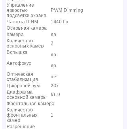
Управление
яркостью
PWM Dimming
подсветки экрана
Частота ШИМ
1440 Гц
Основная камера
Камера
да
Количество
2
основных камер
Вспышка
да
Автофокус
да
Оптическая
нет
стабилизация
Цифровой зум
20x
Диафрагма
f/1.9
основной камеры
Фронтальная камера
Количество
фронтальных
1
камер
Разрешение