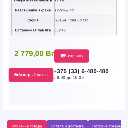
Оперативная память
12 Гб
Разрешение экрана
1276×2848
Серия
Huawei Pura 80 Pro
Встроенная память
512 Гб
2 779,00
Br
В корзину
+375 (33) 6-480-480
Быстрый заказ
с 9:00 до 18:00
Описание товара
Оплата и доставка
Похожие товары