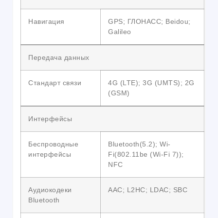
Навигация
GPS; ГЛОНАСС; Beidou;
Galileo
Передача данных
Стандарт связи
4G (LTE); 3G (UMTS); 2G
(GSM)
Интерфейсы
Беспроводные
Bluetooth(5.2); Wi-
интерфейсы
Fi(802.11be (Wi-Fi 7));
NFC
Аудиокодеки
AAC; L2HC; LDAC; SBC
Bluetooth