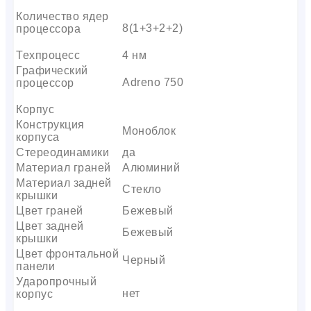
Количество ядер
8(1+3+2+2)
процессора
Техпроцесс
4 нм
Графический
Adreno 750
процессор
Корпус
Конструкция
Моноблок
корпуса
Стереодинамики
да
Материал граней
Алюминий
Материал задней
Стекло
крышки
Цвет граней
Бежевый
Цвет задней
Бежевый
крышки
Цвет фронтальной
Черный
панели
Ударопрочный
нет
корпус