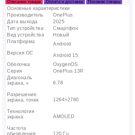
Описание товара
Оплата и доставка
Похожие товары
Основные характеристики
Производитель
OnePlus
Дата выхода
2025
Тип устройства
Смартфон
Вид устройства
Новый
Платформа
Android
Версия ОС
Android 15
Оболочка
OxygenOS
Серия
OnePlus 13R
Диагональ
6.78
экрана, »
Разрешение
1264×2780
экрана, точек
Технология
AMOLED
экрана
Частота
обновления
120 Гц