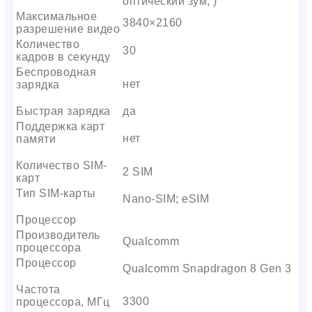
оптический зум, )
Максимальное
3840×2160
разрешение видео
Количество
30
кадров в секунду
Беспроводная
нет
зарядка
Быстрая зарядка
да
Поддержка карт
нет
памяти
Количество SIM-
2 SIM
карт
Тип SIM-карты
Nano-SIM; eSIM
Процессор
Производитель
Qualcomm
процессора
Процессор
Qualcomm Snapdragon 8 Gen 3
Частота
3300
процессора, МГц