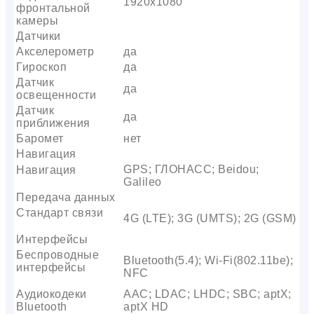
1920х1080
фронтальной
камеры
Датчики
Акселерометр
да
Гироскоп
да
Датчик
да
освещенности
Датчик
да
приближения
Баромет
нет
Навигация
GPS; ГЛОНАСС; Beidou;
Навигация
Galileo
Передача данных
Стандарт связи
4G (LTE); 3G (UMTS); 2G (GSM)
Интерфейсы
Беспроводные
Bluetooth(5.4); Wi-Fi(802.11be);
интерфейсы
NFC
Аудиокодеки
AAC; LDAC; LHDC; SBC; aptX;
Bluetooth
aptX HD