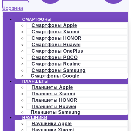
Корзина
СМАРТФОНЫ
Смартфоны Apple
Смартфоны Xiaomi
Смартфоны HONOR
Смартфоны Huawei
Смартфоны OnePlus
Смартфоны POCO
Смартфоны Realme
Смартфоны Samsung
Смартфоны Google
ПЛАНШЕТЫ
Планшеты Apple
Планшеты Xiaomi
Планшеты HONOR
Планшеты Huawei
Планшеты Samsung
НАУШНИКИ
Наушники Apple
Наушники Xiaomi