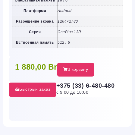
Оперативная память
16 Гб
Платформа
Android
Разрешение экрана
1264×2780
Серия
OnePlus 13R
Встроенная память
512 Гб
1 880,00
Br
В корзину
+375 (33) 6-480-480
Быстрый заказ
с 9:00 до 18:00