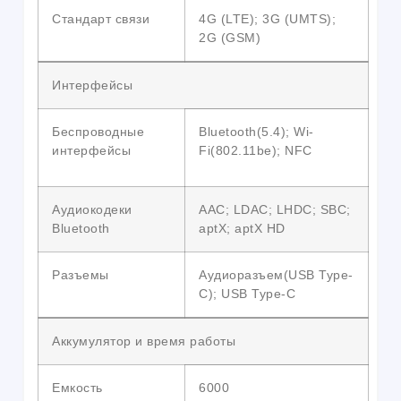
Стандарт связи
4G (LTE); 3G (UMTS);
2G (GSM)
Интерфейсы
Беспроводные
Bluetooth(5.4); Wi-
интерфейсы
Fi(802.11be); NFC
Аудиокодеки
AAC; LDAC; LHDC; SBC;
Bluetooth
aptX; aptX HD
Разъемы
Аудиоразъем(USB Type-
C); USB Type-C
Аккумулятор и время работы
Емкость
6000