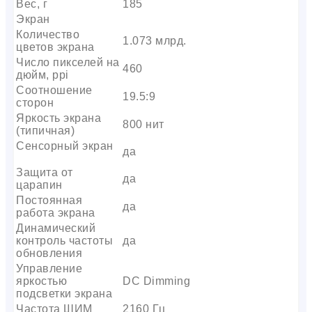
Вес, г
185
Экран
Количество
1.073 млрд.
цветов экрана
Число пикселей на
460
дюйм, ppi
Соотношение
19.5:9
сторон
Яркость экрана
800 нит
(типичная)
Сенсорный экран
да
Защита от
да
царапин
Постоянная
да
работа экрана
Динамический
контроль частоты
да
обновления
Управление
яркостью
DC Dimming
подсветки экрана
Частота ШИМ
2160 Гц