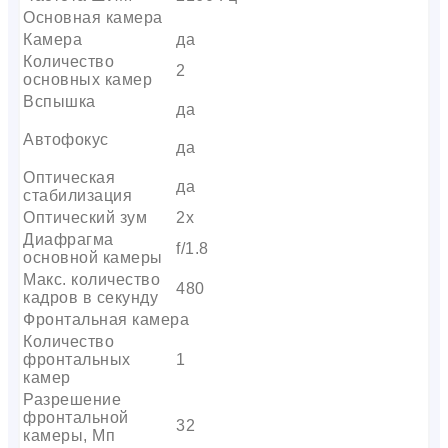
Основная камера
Камера
да
Количество
2
основных камер
Вспышка
да
Автофокус
да
Оптическая
да
стабилизация
Оптический зум
2х
Диафрагма
f/1.8
основной камеры
Макс. количество
480
кадров в секунду
Фронтальная камера
Количество
фронтальных
1
камер
Разрешение
фронтальной
32
камеры, Мп