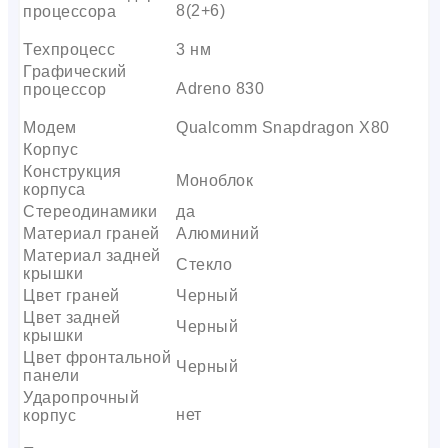
8(2+6)
процессора
Техпроцесс
3 нм
Графический
Adreno 830
процессор
Модем
Qualcomm Snapdragon X80
Корпус
Конструкция
Моноблок
корпуса
Стереодинамики
да
Материал граней
Алюминий
Материал задней
Стекло
крышки
Цвет граней
Черный
Цвет задней
Черный
крышки
Цвет фронтальной
Черный
панели
Ударопрочный
нет
корпус