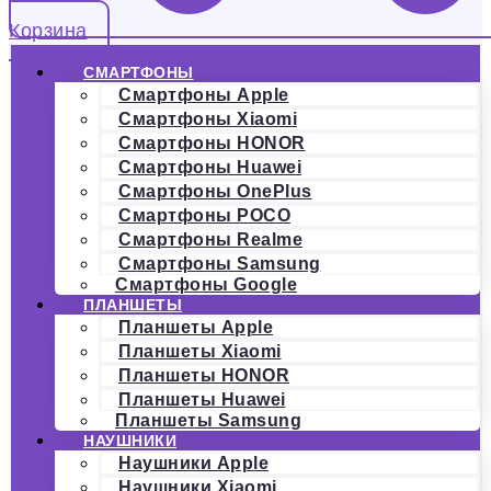
Корзина
СМАРТФОНЫ
Смартфоны Apple
Смартфоны Xiaomi
Смартфоны HONOR
Смартфоны Huawei
Смартфоны OnePlus
Смартфоны POCO
Смартфоны Realme
Смартфоны Samsung
Смартфоны Google
ПЛАНШЕТЫ
Планшеты Apple
Планшеты Xiaomi
Планшеты HONOR
Планшеты Huawei
Планшеты Samsung
НАУШНИКИ
Наушники Apple
Наушники Xiaomi