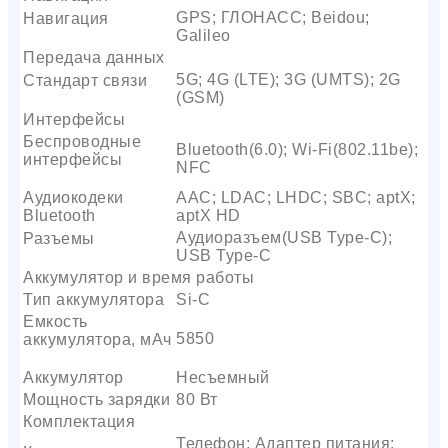
GPS; ГЛОНАСС; Beidou;
Навигация
Galileo
Передача данных
5G; 4G (LTE); 3G (UMTS); 2G
Стандарт связи
(GSM)
Интерфейсы
Беспроводные
Bluetooth(6.0); Wi-Fi(802.11be);
интерфейсы
NFC
Аудиокодеки
AAC; LDAC; LHDC; SBC; aptX;
Bluetooth
aptX HD
Аудиоразъем(USB Type-C);
Разъемы
USB Type-C
Аккумулятор и время работы
Тип аккумулятора
Si-C
Емкость
5850
аккумулятора, мАч
Аккумулятор
Несъемный
Мощность зарядки
80 Вт
Комплектация
Телефон; Адаптер питания;