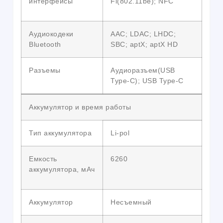
интерфейсы
Fi(802.11be); NFC
Аудиокодеки
AAC; LDAC; LHDC;
Bluetooth
SBC; aptX; aptX HD
Разъемы
Аудиоразъем(USB
Type-C); USB Type-C
Аккумулятор и время работы
Тип аккумулятора
Li-pol
Емкость
6260
аккумулятора, мАч
Аккумулятор
Несъемный