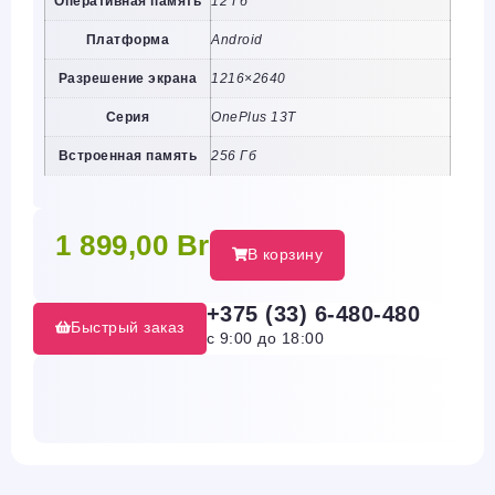
Оперативная память
12 Гб
Платформа
Android
Разрешение экрана
1216×2640
Серия
OnePlus 13T
Встроенная память
256 Гб
1 899,00
Br
В корзину
+375 (33) 6-480-480
Быстрый заказ
с 9:00 до 18:00