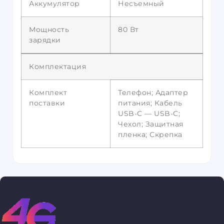
Аккумулятор
Несъемный
Мощность
80 Вт
зарядки
Комплектация
Комплект
Телефон; Адаптер
поставки
питания; Кабель
USB-C — USB-C;
Чехол; Защитная
пленка; Скрепка