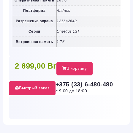
Оперативная память
16 Гб
Платформа
Android
Разрешение экрана
1216×2640
Серия
OnePlus 13T
Встроенная память
1 Тб
2 699,00
Br
В корзину
+375 (33) 6-480-480
Быстрый заказ
с 9:00 до 18:00