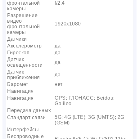
фронтальной
f/2.4
камеры
Разрешение
видео
1920х1080
фронтальной
камеры
Датчики
Акселерометр
да
Гироскоп
да
Датчик
да
освещенности
Датчик
да
приближения
Баромет
нет
Навигация
GPS; ГЛОНАСС; Beidou;
Навигация
Galileo
Передача данных
5G; 4G (LTE); 3G (UMTS); 2G
Стандарт связи
(GSM)
Интерфейсы
Беспроводные
Bluetooth(5.4); Wi-Fi(802.11be