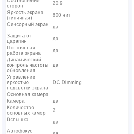
Соотношение
20:9
сторон
Яркость экрана
800 нит
(типичная)
Сенсорный экран
да
Защита от
да
царапин
Постоянная
да
работа экрана
Динамический
контроль частоты
да
обновления
Управление
яркостью
DC Dimming
подсветки экрана
Основная камера
Камера
да
Количество
2
основных камер
Вспышка
да
Автофокус
да