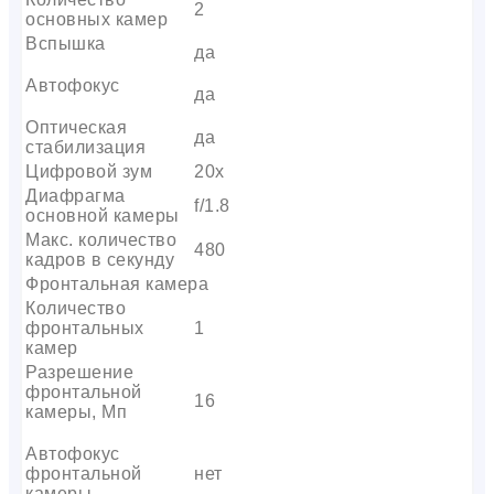
2
основных камер
Вспышка
да
Автофокус
да
Оптическая
да
стабилизация
Цифровой зум
20x
Диафрагма
f/1.8
основной камеры
Макс. количество
480
кадров в секунду
Фронтальная камера
Количество
фронтальных
1
камер
Разрешение
фронтальной
16
камеры, Мп
Автофокус
фронтальной
нет
камеры