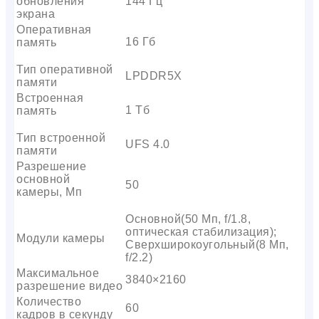
обновления
144 Гц
экрана
Оперативная
16 Гб
память
Тип оперативной
LPDDR5X
памяти
Встроенная
1 Тб
память
Тип встроенной
UFS 4.0
памяти
Разрешение
основной
50
камеры, Мп
Основной(50 Мп, f/1.8,
оптическая стабилизация);
Модули камеры
Сверхширокоугольный(8 Мп,
f/2.2)
Максимальное
3840×2160
разрешение видео
Количество
60
кадров в секунду