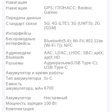
Навигация
GPS; ГЛОНАСС; Beidou;
Навигация
Galileo
Передача данных
5G; 4G (LTE); 3G (UMTS); 2G
Стандарт связи
(GSM)
Интерфейсы
Беспроводные
Bluetooth(5.4); Wi-Fi( 802.11be
интерфейсы
(Wi-Fi 7)); NFC
Аудиокодеки
AAC; LDAC; LHDC; SBC; aptX;
Bluetooth
aptX HD
Аудиоразъем(USB Type-C);
Разъемы
USB Type-C
Аккумулятор и время работы
Тип аккумулятора
Si-C
Емкость
6700
аккумулятора, мАч
Аккумулятор
Несъемный
Мощность зарядки
100 Вт
Комплектация