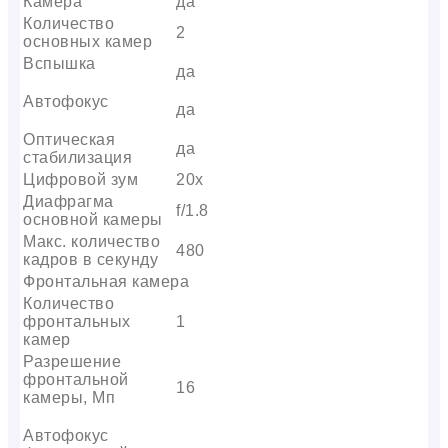
Камера
да
Количество
2
основных камер
Вспышка
да
Автофокус
да
Оптическая
да
стабилизация
Цифровой зум
20x
Диафрагма
f/1.8
основной камеры
Макс. количество
480
кадров в секунду
Фронтальная камера
Количество
фронтальных
1
камер
Разрешение
фронтальной
16
камеры, Мп
Автофокус