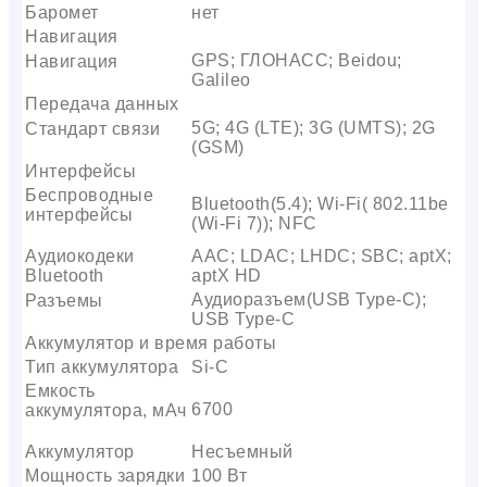
Баромет
нет
Навигация
GPS; ГЛОНАСС; Beidou;
Навигация
Galileo
Передача данных
5G; 4G (LTE); 3G (UMTS); 2G
Стандарт связи
(GSM)
Интерфейсы
Беспроводные
Bluetooth(5.4); Wi-Fi( 802.11be
интерфейсы
(Wi-Fi 7)); NFC
Аудиокодеки
AAC; LDAC; LHDC; SBC; aptX;
Bluetooth
aptX HD
Аудиоразъем(USB Type-C);
Разъемы
USB Type-C
Аккумулятор и время работы
Тип аккумулятора
Si-C
Емкость
6700
аккумулятора, мАч
Аккумулятор
Несъемный
Мощность зарядки
100 Вт