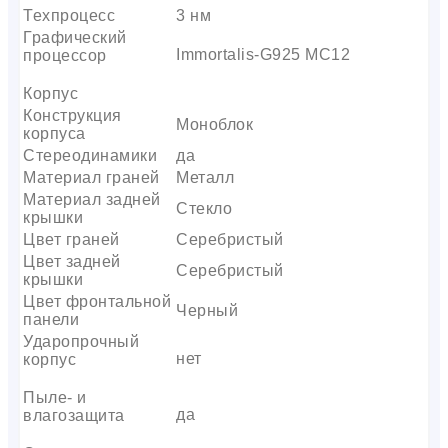
Техпроцесс
3 нм
Графический
Immortalis-G925 MC12
процессор
Корпус
Конструкция
Моноблок
корпуса
Стереодинамики
да
Материал граней
Металл
Материал задней
Стекло
крышки
Цвет граней
Серебристый
Цвет задней
Серебристый
крышки
Цвет фронтальной
Черный
панели
Ударопрочный
нет
корпус
Пыле- и
да
влагозащита